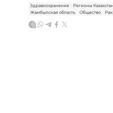
Здравоохранение
Регионы Казахста
Жамбылская область
Общество
Рак
Алексей Поляков
Автор
15:27, 07 Августа 2026
Руководитель управлени
освобожден от должнос
Глава управления здравоохранения 