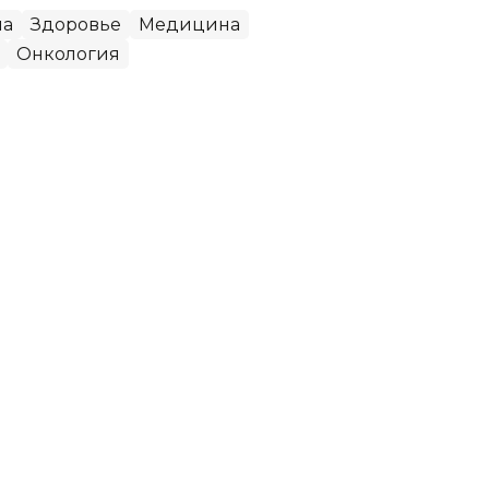
на
Здоровье
Медицина
Онкология
я здравоохранения ЗКО
ти
Западно-Казахстанской области Мадияр