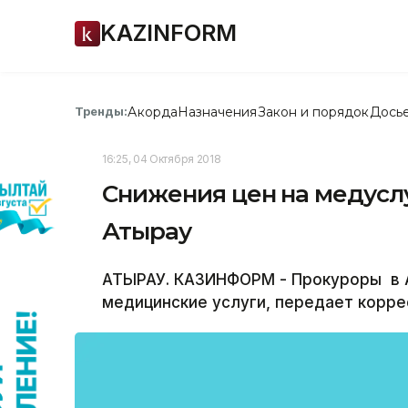
KAZINFORM
Акорда
Назначения
Закон и порядок
Дось
Тренды:
16:25, 04 Октября 2018
Снижения цен на медусл
Атырау
АТЫРАУ. КАЗИНФОРМ - Прокуроры в А
медицинские услуги, передает корр