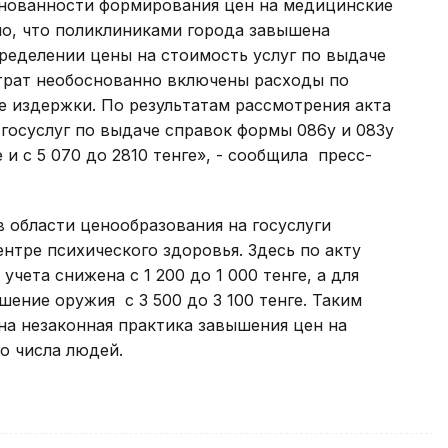
снованности формирования цен на медицинские
но, что поликлиниками города завышена
ределении цены на стоимость услуг по выдаче
атрат необоснованно включены расходы по
е издержки. ​По результатам рассмотрения акта
госуслуг по выдаче справок формы 086у и 083у
е и с 5 070 до 2810 тенге», - сообщила пресс-
в области ценообразования на госуслуги
тре психического здоровья. ​Здесь по акту
чета снижена с 1 200 до 1 000 тенге, а для
ение оружия с 3 500 до 3 100 тенге. ​Таким
на незаконная практика завышения цен на
о числа людей.