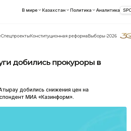
В мире
Казахстан
Политика
Аналитика
SP
е
Спецпроекты
Конституционная реформа
Выборы-2026
уги добились прокуроры в
тырау добились снижения цен на
еспондент МИА «Казинформ».