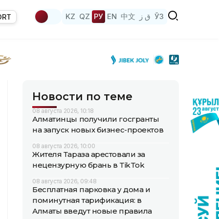
KZ
QZ
РУ
EN
中文
ق ز
ЎЗ
ORT
Новости по теме
08 августа 2026, 10:18
Алматинцы получили госгранты
на запуск новых бизнес-проектов
08 августа 2026, 10:00
Жителя Тараза арестовали за
нецензурную брань в TikTok
08 августа 2026, 09:48
Бесплатная парковка у дома и
поминутная тарификация: в
Алматы введут новые правила