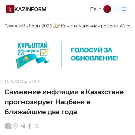
KAZINFORM
РУ
Выборы-2026
Конституционная реформа
Спецп
Тренды:
14:16, 30 Марта 2018
Снижение инфляции в Казахстане
прогнозирует Нацбанк в
ближайшие два года