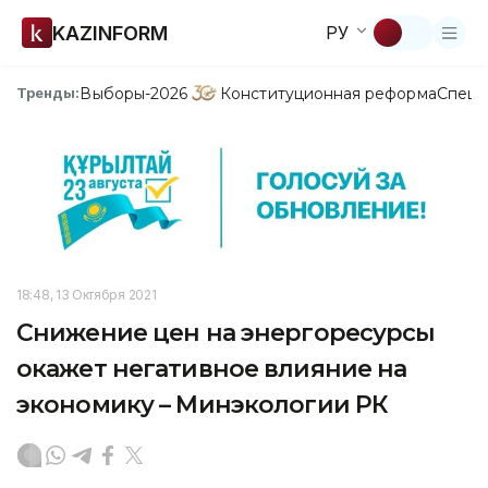
KAZINFORM
РУ
Выборы-2026
Конституционная реформа
Спецп
Тренды:
18:48, 13 Октября 2021
Снижение цен на энергоресурсы
окажет негативное влияние на
экономику – Минэкологии РК