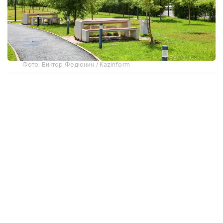
Фото: Виктор Федюнин / Kazinform
Ночью и утром на севере
области Абай
ожидаются небольшой дождь, гроза. Ночью и
утром на севере, в центре области ожидается
туман. Ветер северный на севере, юге, в центре
области 15-20 м/с. Днем на юге области ожидается
сильная жара 35 градусов. На юге, в центре
области сохраняется высокая пожарная
опасность.
Днем в горных районах
Алматинской области
ожидаются дождь, гроза, временами сильный
дождь, град, шквал. Ветер северо-восточный