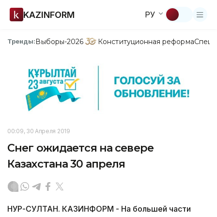
KAZINFORM
РУ
Выборы-2026
Конституционная реформа
Спецп
Тренды:
00:09, 30 Апреля 2019
Снег ожидается на севере
Казахстана 30 апреля
НУР-СУЛТАН. КАЗИНФОРМ - На большей части