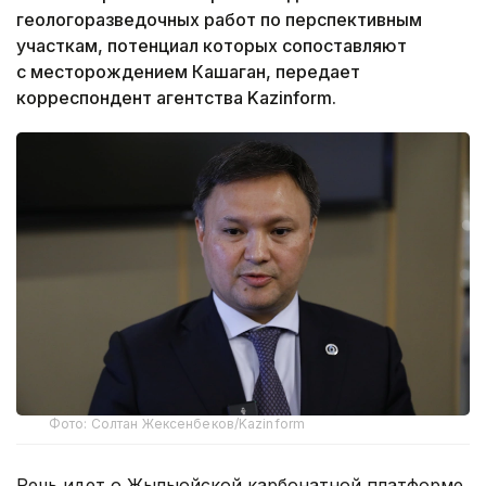
геологоразведочных работ по перспективным
участкам, потенциал которых сопоставляют
с месторождением Кашаган, передает
корреспондент агентства Kazinform.
Фото: Солтан Жексенбеков/Kazinform
Речь идет о Жылыойской карбонатной платформе,