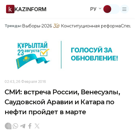
KAZINFORM
РУ
Выборы-2026
Конституционная реформа
Спецп
Тренды:
02:43, 26 Февраля 2016
СМИ: встреча России, Венесуэлы,
Саудовской Аравии и Катара по
нефти пройдет в марте