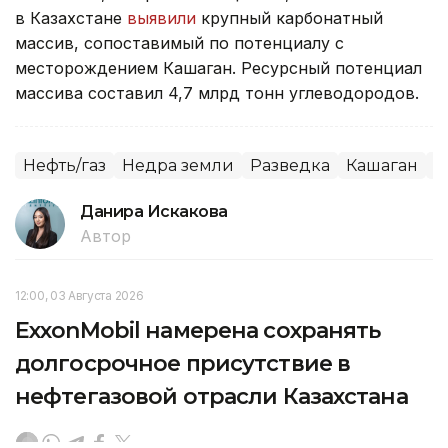
в Казахстане
выявили
крупный карбонатный
массив, сопоставимый по потенциалу с
месторождением Кашаган. Ресурсный потенциал
массива составил 4,7 млрд тонн углеводородов.
Нефть/газ
Недра земли
Разведка
Кашаган
К
Данира Искакова
Автор
12:00, 03 Августа 2026
ExxonMobil намерена сохранять
долгосрочное присутствие в
нефтегазовой отрасли Казахстана