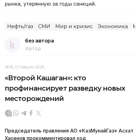
рынка, утерянную за годы санкций.
Нефть/газ
СМИ
Мир и кризис
Экономика
Ми
без автора
Автор
18:16, 07 Августа 2026
«Второй Кашаган»: кто
профинансирует разведку новых
месторождений
Председатель правления АО «КазМунайГаз» Асхат
Хасенов прокомментировал ход