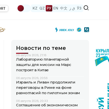
KZ
QZ
РУ
EN
中文
ق ز
ЎЗ
ORT
Новости по теме
06 августа 2026, 21:16
Лабораторию планетарной
защиты для миссии на Марс
построят в Китае
06 августа 2026, 20:56
Израиль и Ливан продолжили
переговоры в Риме на фоне
разногласий по пилотным зонам
06 августа 2026, 20:33
Соглашение об экономическом