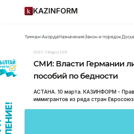
KAZINFORM
Акорда
Назначения
Закон и порядок
Дось
Тренды:
02:57, 11 Марта 2012
СМИ: Власти Германии л
пособий по бедности
АСТАНА. 10 марта. КАЗИНФОРМ - Пра
иммигрантов из ряда стран Евросоюз