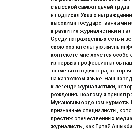
с высокой самоотдачей трудит
я подписал Указ о награжден
высокими государственными н
в развитие журналистики и те
Среди награжденных есть и ве
свою сознательную жизнь инф
контексте мне хочется особо
из первых профессионалов на
знаменитого диктора, которая
на казахском языке. Наш наро
к легенде журналистики, кото
рождения. Поэтому я принял р
Мукановны орденом «Құрмет». 
признанные специалисты, кот
престиж отечественных медиа.
журналисты, как Ертай Ашыкба