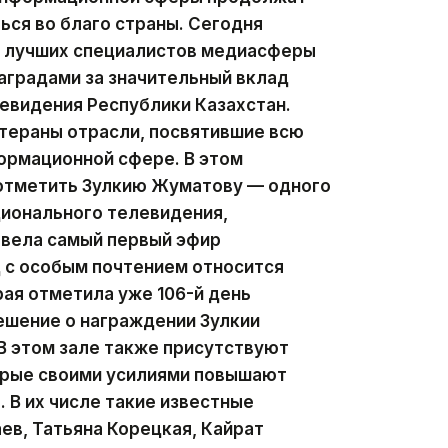
ься во благо страны. Сегодня
ии лучших специалистов медиасферы
аградами за значительный вклад
левидения Республики Казахстан.
тераны отрасли, посвятившие всю
ормационной сфере. В этом
 отметить Зулкию Жуматову — одного
ционального телевидения,
 вела самый первый эфир
д с особым почтением относится
рая отметила уже 106-й день
ешение о награждении Зулкии
В этом зале также присутствуют
орые своими усилиями повышают
 В их числе такие известные
ев, Татьяна Корецкая, Кайрат