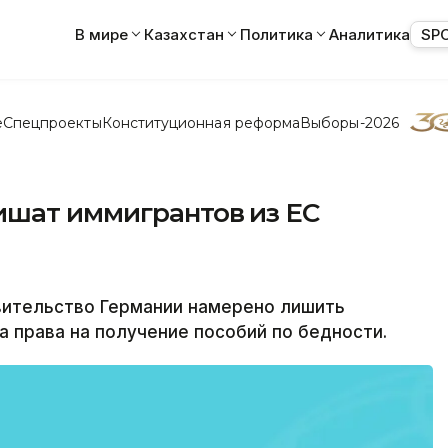
В мире
Казахстан
Политика
Аналитика
SP
е
Спецпроекты
Конституционная реформа
Выборы-2026
ишат иммигрантов из ЕС
вительство Германии намерено лишить
а права на получение пособий по бедности.