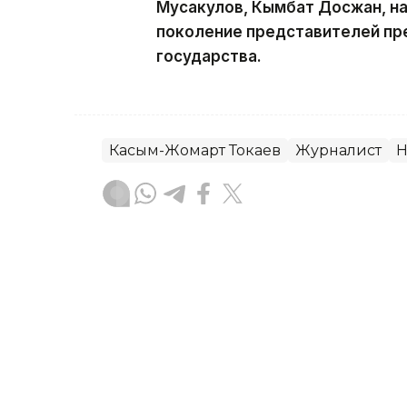
Мусакулов, Кымбат Досжан, н
поколение представителей пр
государства.
Касым-Жомарт Токаев
Журналист
Н
Гульжан Тасмаганбетова
Автор
18:11, 22 Июня 2026
От Среднего коридора до