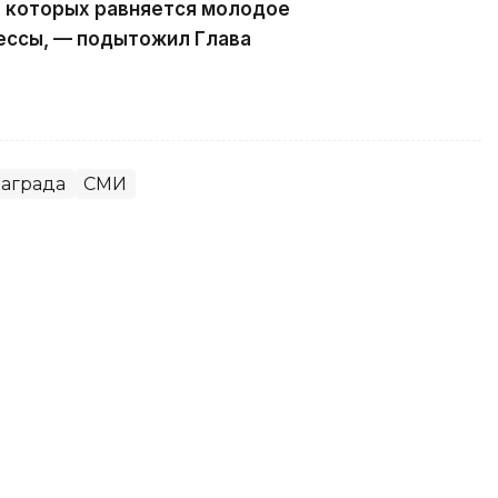
а которых равняется молодое
ессы, — подытожил Глава
аграда
СМИ
 ИИ: Токаев представил