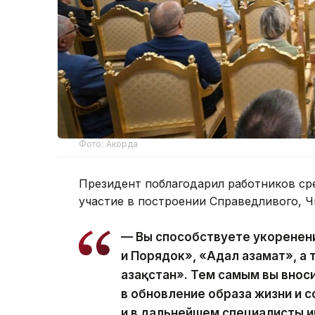
Фото: Акорда
Президент поблагодарил работников ср
участие в построении Справедливого, Ч
— Вы способствуете укоренен
и Порядок», «Адал азамат», а
Қазақстан». Тем самым вы вно
в обновление образа жизни и с
и в дальнейшем специалисты