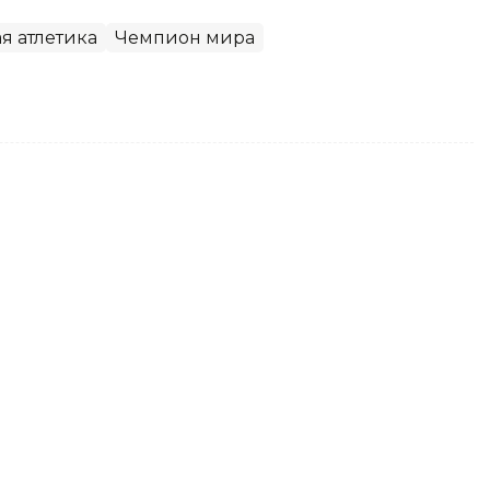
я атлетика
Чемпион мира
евал золото на турнире WTT
по настольному теннису Алан Курмангалиев
еждународного турнира серии WTT Youth