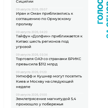
Сицилии
09 августа 2026, 05:07
Иран и Оман приблизились к
соглашению по Ормузскому
проливу
09 августа 2026, 04:20
Тайфун «Долфин» приближается к
Китаю: шесть регионов под
угрозой
09 августа 2026, 03:34
Торговля ОАЭ со странами БРИКС
превысила $312 млрд
09 августа 2026, 01:20
Уиткофф и Кушнер могут посетить
Киев и Москву на следующей
неделе
09 августа 2026, 01:00
Землетрясение магнитудой 5,4
произошло у побережья