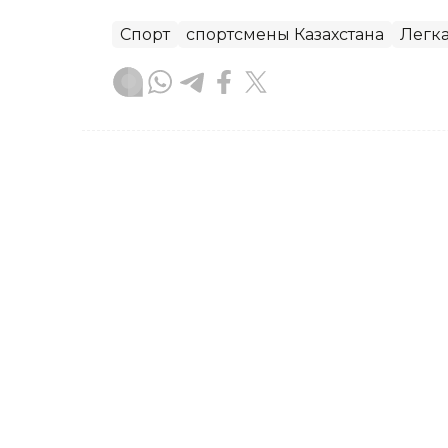
Спорт
спортсмены Казахстана
Легка
Гульжан Тасмаганбетова
Автор
09:55, 09 Августа 2026
Алан Курмангалиев заво
Youth Contender в США
Представитель сборной Казахстана 
стал обладателем золотой медали м