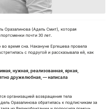
ь Оразалинова (Адель Смит), которая
спортсменки почти 30 лет.
 во время сна. Накануне Ергешева провела
стретилась с подругой и рассказывала ей, как
мая, нужная, реализованная, яркая,
оятно дружелюбная, — написала
тся организацией возвращения тела
Адель Оразалинова обратилась к подписчикам за
тела из Великобритании и попросила помочь