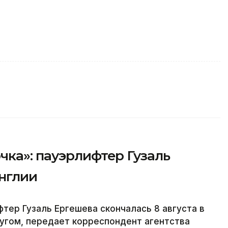
ка»: пауэрлифтер Гузаль
нглии
тер Гузаль Ергешева скончалась 8 августа в
ругом, передает корреспондент агентства