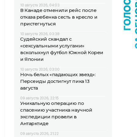
10 августа 2026, 04:03
В Канаде отменили рейс после
отказа ребенка сесть в кресло и
пристегнуться
10 августа 2026, 03:38
Судейский скандал с
«сексуальными услугами»
всколыхнул футбол Южной Кореи
и Японии
10 августа 2026, 03:00
Ночь белых «падающих звезд»:
Персеиды достигнут пика 13
августа
09 августа 2026, 22:15
Уникальную операцию по
спасению участника научной
экспедиции провели в
Антарктиде
09 августа 2026, 21:22