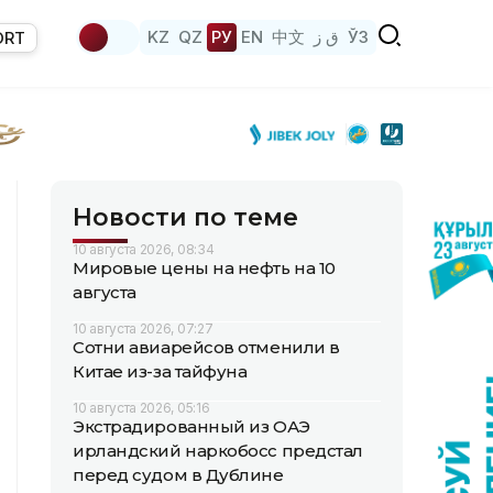
KZ
QZ
РУ
EN
中文
ق ز
ЎЗ
ORT
Новости по теме
10 августа 2026, 08:34
Мировые цены на нефть на 10
августа
10 августа 2026, 07:27
Сотни авиарейсов отменили в
Китае из-за тайфуна
10 августа 2026, 05:16
Экстрадированный из ОАЭ
ирландский наркобосс предстал
перед судом в Дублине