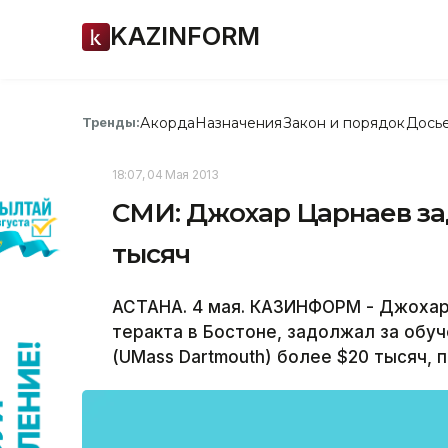
KAZINFORM
Акорда
Назначения
Закон и порядок
Дось
Тренды:
18:07, 04 Мая 2013
СМИ: Джохар Царнаев за
тысяч
АСТАНА. 4 мая. КАЗИНФОРМ - Джохар 
теракта в Бостоне, задолжал за обу
(UMass Dartmouth) более $20 тысяч, 