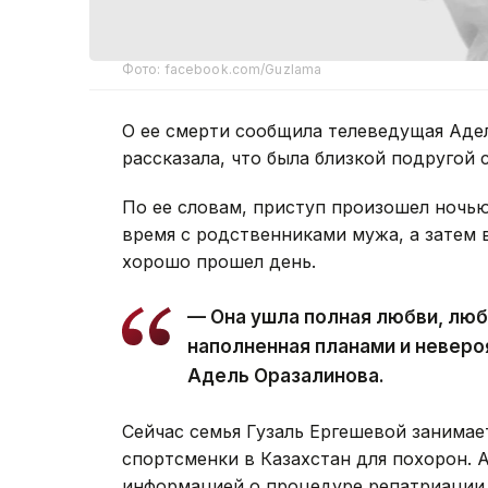
Фото: facebook.com/Guzlama
О ее смерти сообщила телеведущая Адел
рассказала, что была близкой подругой 
По ее словам, приступ произошел ночью
время с родственниками мужа, а затем в
хорошо прошел день.
— Она ушла полная любви, люби
наполненная планами и невер
Адель Оразалинова.
Сейчас семья Гузаль Ергешевой занимае
спортсменки в Казахстан для похорон. 
информацией о процедуре репатриации 