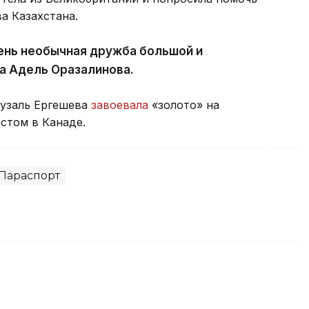
а Казахстана.
ень необычная дружба большой и
а Адель Оразалинова.
Гузаль Ергешева
завоевала
«золото» на
стом в Канаде.
Параспорт