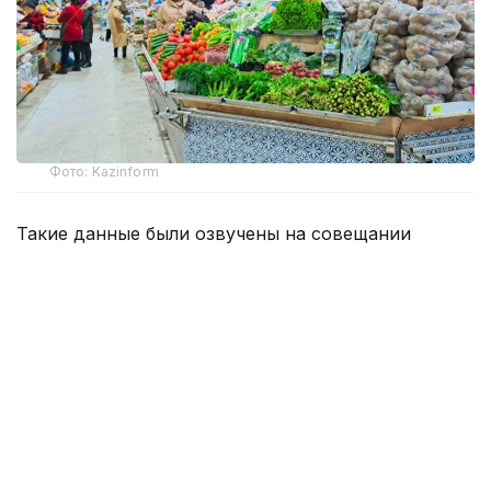
Фото: Kazinform
Такие данные были озвучены на совещании
по вопросам стабилизации цен на социально
значимые продовольственные товары и инфляции
под председательством заместителя Премьер-
министра — министра национальной экономики
Серика Жумангарина.
Как было отмечено на совещании, по итогам июня
годовая инфляция в стране составила 10,3%
против 10,4% месяцем ранее. При этом уровень