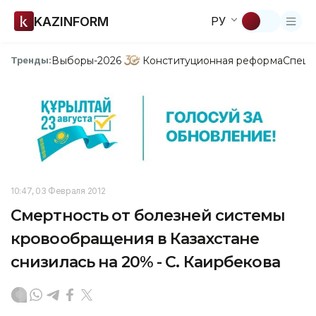
KAZINFORM
РУ
Выборы-2026
Конституционная реформа
Спецп
Тренды:
10:47, 03 Февраля 2012
Смертность от болезней системы
кровообращения в Казахстане
снизилась на 20% - С. Каирбекова