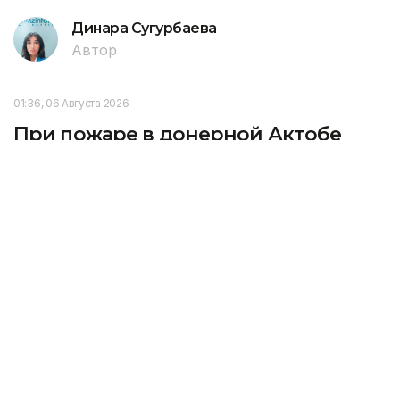
Динара Сугурбаева
Автор
01:36, 06 Августа 2026
При пожаре в донерной Актобе
эвакуировали 14 человек, включая
шестерых детей
Пожар произошел в донерной, расположенной
на первом этаже трехэтажного многоквартирного
жилого дома в Актобе, передает агентство
Kazinform со ссылкой на Министерство
по чрезвычайным ситуациям РК.