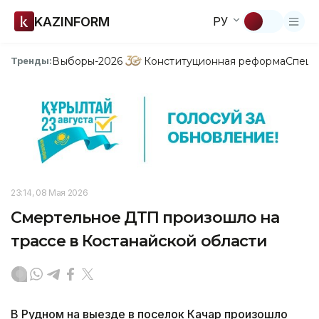
KAZINFORM
РУ
Выборы-2026
Конституционная реформа
Спецп
Тренды:
23:14, 08 Мая 2026
Смертельное ДТП произошло на
трассе в Костанайской области
В Рудном на выезде в поселок Качар произошло