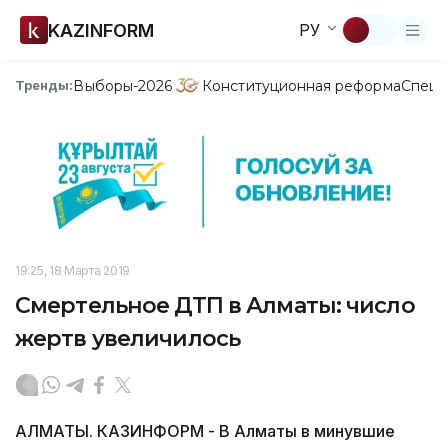
KAZINFORM
РУ
Выборы-2026
Конституционная реформа
Спецп
Тренды:
19:25, 18 Марта 2019
Смертельное ДТП в Алматы: число
жертв увеличилось
АЛМАТЫ. КАЗИНФОРМ - В Алматы в минувшие