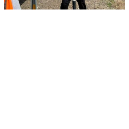
Фото: Министерство транспорта Казахстана
Для повышения безопасности дорожного
движения на трассах продолжают устанавливать
информационные табло и дорожные знаки,
ежегодно обновляют более 8 тыс. дорожных
знаков, наносят новую разметку, оборудуют
пешеходные переходы и светофоры. На 22
платных участках работают 56 комплексов
лазерного контроля скорости.
В Комитете автомобильных дорог Министерства
транспорта напомнили, что безопасность на
дорогах во многом зависит от ответственности