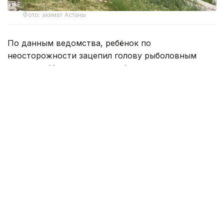
Фото: акимат Астаны
По данным ведомства, ребёнок по
неосторожности зацепил голову рыболовным
крючком. Находившиеся поблизости спасатели,
дежурившие на модульной капсуле, оперативно
оказали пострадавшему первую помощь до
прибытия бригады скорой медицинской помощи.