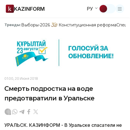
KAZINFORM
РУ
Выборы-2026
Конституционная реформа
Спецп
Тренды:
01:00, 20 Июня 2018
Смерть подростка на воде
предотвратили в Уральске
УРАЛЬСК. КАЗИНФОРМ - В Уральске спасатели не