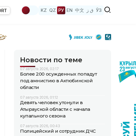
KZ
QZ
РУ
EN
中文
ق ز
ЎЗ
ORT
Новости по теме
07 августа 2026, 02:17
Более 200 осужденных попадут
под амнистию в Актюбинской
области
07 августа 2026, 01:12
Девять человек утонули в
Атырауской области с начала
купального сезона
07 августа 2026, 00:43
Полицейский и сотрудник ДЧС