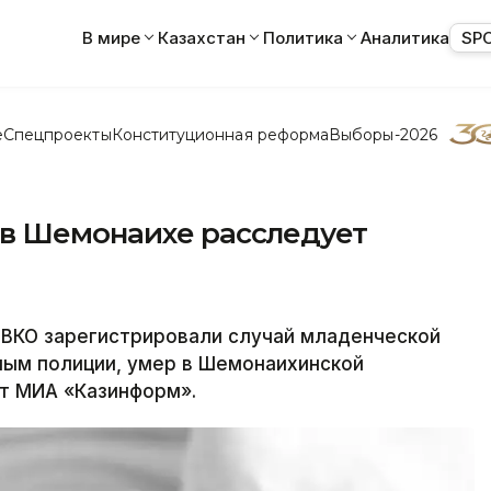
В мире
Казахстан
Политика
Аналитика
SP
е
Спецпроекты
Конституционная реформа
Выборы-2026
в Шемонаихе расследует
ВКО зарегистрировали случай младенческой
ным полиции, умер в Шемонаихинской
ет МИА «Казинформ».