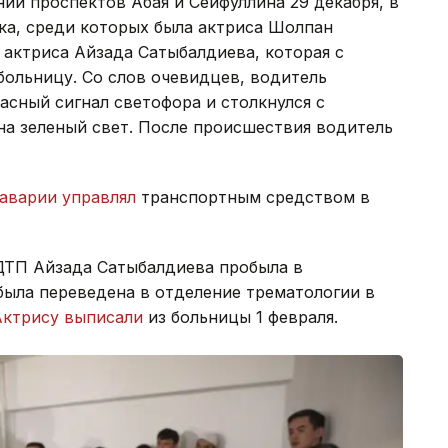
ии проспектов Абая и Сейфуллина 29 декабря, в
ека, среди которых была актриса Шолпан
 актриса Айзада Сатыбалдиева, которая с
больницу. Со слов очевидцев, водитель
асный сигнал светофора и столкнулся с
на зеленый свет. После происшествия водитель
аварии управлял
транспортным средством в
ДТП Айзада Сатыбалдиева пробыла в
была переведена в отделение трематологии в
Актрису выписали
из больницы 1 февраля.