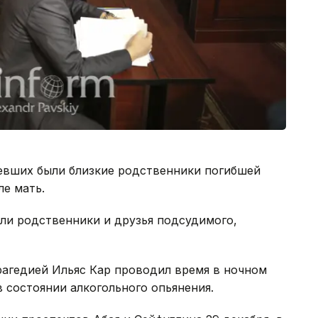
певших были близкие родственники погибшей
ле мать.
ли родственники и друзья подсудимого,
рагедией Ильяс Кар проводил время в ночном
в состоянии алкогольного опьянения.