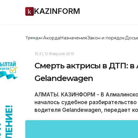
KAZINFORM
Акорда
Назначения
Закон и порядок
Дось
Тренды:
15:31, 12 Февраля 2019
Смерть актрисы в ДТП: в
Gelandewagen
АЛМАТЫ. КАЗИНФОРМ - В Алмалинско
началось судебное разбирательство
водителя Gelandewagen, передает к