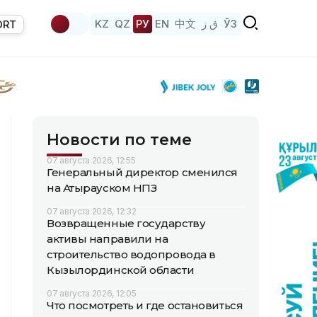
KZ
QZ
РУ
EN
中文
ق ز
ЎЗ
ORT
Новости по теме
07 августа 2026, 12:55
Генеральный директор сменился
на Атырауском НПЗ
07 августа 2026, 12:32
Возвращенные государству
активы направили на
строительство водопровода в
Кызылординской области
07 августа 2026, 12:05
Что посмотреть и где остановиться