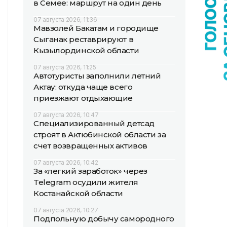
в Семее: маршрут на один день
07 августа 2026, 11:36
Мавзолей Бакатам и городище
Сыганак реставрируют в
Кызылординской области
07 августа 2026, 11:25
Автотуристы заполнили летний
Актау: откуда чаще всего
приезжают отдыхающие
07 августа 2026, 10:47
Специализированный детсад
строят в Актюбинской области за
счет возвращенных активов
07 августа 2026, 10:42
За «легкий заработок» через
Telegram осудили жителя
Костанайской области
07 августа 2026, 10:27
Подпольную добычу самородного