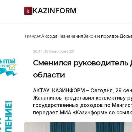
KAZINFORM
Акорда
Назначения
Закон и порядок
Дось
Тренды:
20:44, 29 Сентября 2021
Сменился руководитель 
области
АКТАУ. КАЗИНФОРМ – Сегодня, 29 сен
Жаналинов представил коллективу 
государственных доходов по Мангис
передает МИА «Казинформ» со ссылк