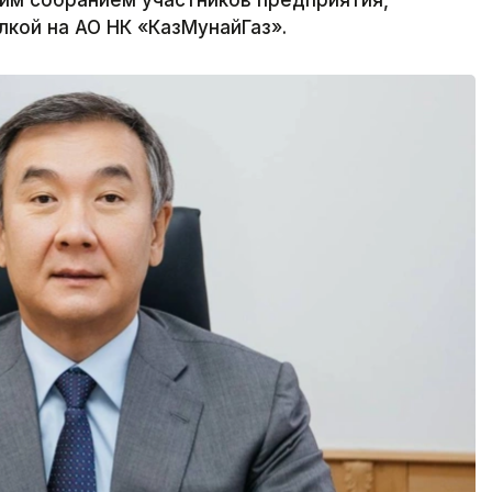
лкой на АО НК «КазМунайГаз».