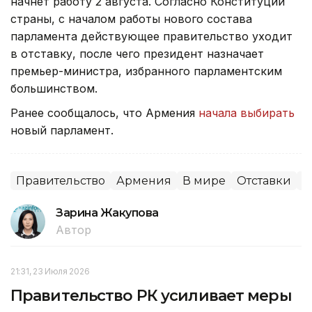
начнет работу 2 августа. Согласно Конституции
страны, с началом работы нового состава
парламента действующее правительство уходит
в отставку, после чего президент назначает
премьер-министра, избранного парламентским
большинством.
Ранее сообщалось, что Армения
начала выбирать
новый парламент.
Правительство
Армения
В мире
Отставки
П
Зарина Жакупова
Автор
21:31, 23 Июля 2026
Правительство РК усиливает меры