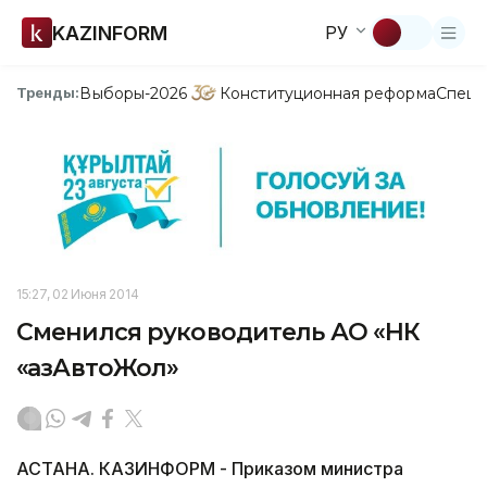
KAZINFORM
РУ
Выборы-2026
Конституционная реформа
Спецп
Тренды:
15:27, 02 Июня 2014
Сменился руководитель АО «НК
«ҚазАвтоЖол»
АСТАНА. КАЗИНФОРМ - Приказом министра