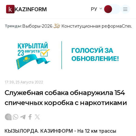
KAZINFORM
РУ
Выборы-2026
Конституционная реформа
Спецп
Тренды:
17:39, 25 Августа 2022
Служебная собака обнаружила 154
спичечных коробка с наркотиками
КЫЗЫЛОРДА. КАЗИНФОРМ - На 12 км трассы