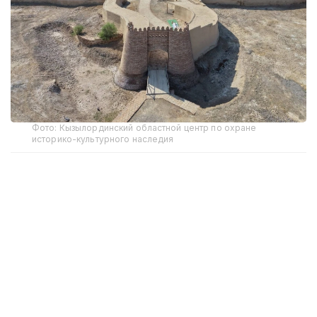
Фото: Кызылординский областной центр по охране
историко-культурного наследия
Реставрацией мавзолея Бакатам в Казалинском
районе и городища Сыганак в Жанакорганском
районе занимаются специалисты РГП
«Казреставрация».