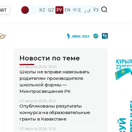
KZ
QZ
РУ
EN
中文
ق ز
ЎЗ
ORT
Новости по теме
07 августа 2026, 15:20
Школы не вправе навязывать
родителям производителя
школьной формы —
Минпросвещения РК
07 августа 2026, 15:01
Опубликованы результаты
конкурса на образовательные
гранты в Казахстане
07 августа 2026, 12:10