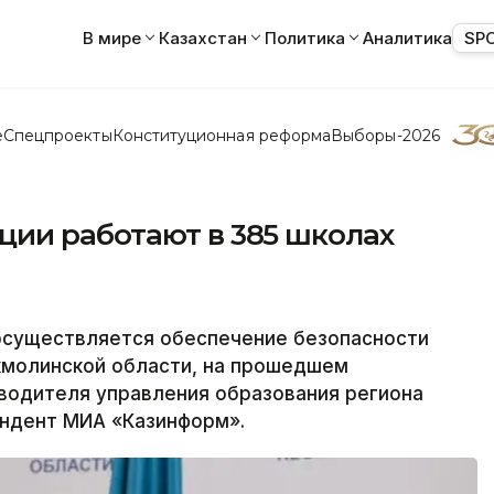
В мире
Казахстан
Политика
Аналитика
SP
е
Спецпроекты
Конституционная реформа
Выборы-2026
ии работают в 385 школах
осуществляется обеспечение безопасности
кмолинской области, на прошедшем
водителя управления образования региона
ондент МИА «Казинформ».