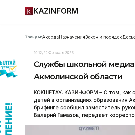
KAZINFORM
Акорда
Назначения
Закон и порядок
Дось
Тренды:
10:12, 22 Февраля 2023
Службы школьной медиац
Акмолинской области
КОКШЕТАУ. КАЗИНФОРМ – О том, как 
детей в организациях образования А
брифинге сообщил заместитель руко
Валерий Гамазов, передает корресп