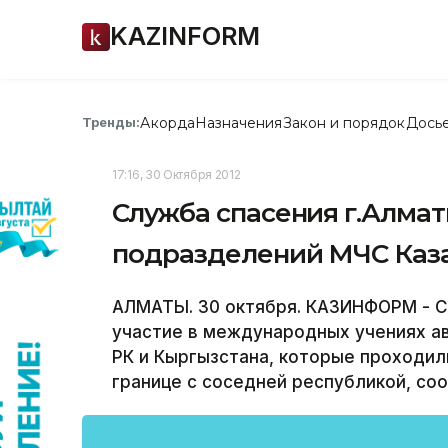
KAZINFORM
Акорда
Назначения
Закон и порядок
Дось
Тренды:
17:16, 30 Октября 2012
Служба спасения г.Алмат
подразделений МЧС Каза
АЛМАТЫ. 30 октября. КАЗИНФОРМ - С
участие в международных учениях а
РК и Кыргызстана, которые проходил
границе с соседней республикой, со