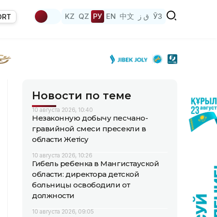
KZ
QZ
РУ
EN
中文
ق ز
ЎЗ
ORT
Новости по теме
10 августа 2026, 10:40
Незаконную добычу песчано-
гравийной смеси пресекли в
области Жетісу
10 августа 2026, 10:26
Гибель ребенка в Мангистауской
области: директора детской
больницы освободили от
должности
10 августа 2026, 09:05