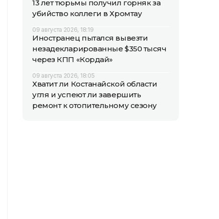
13 лет тюрьмы получил горняк за
убийство коллеги в Хромтау
09 августа 2026, 18:19
Иностранец пытался вывезти
незадекларированные $350 тысяч
через КПП «Кордай»
09 августа 2026, 18:05
Хватит ли Костанайской области
угля и успеют ли завершить
ремонт к отопительному сезону