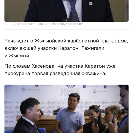
Фото: Солтан Жексенбеков/Kazinform
Речь идет о Жылыойской карбонатной платформе,
включающей участки Каратон, Тажигали
и Жылыой.
По словам Хасенова, на участке Каратон уже
пробурена первая разведочная скважина.