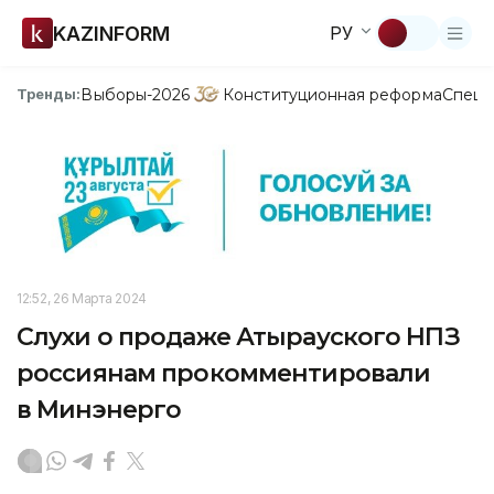
KAZINFORM
РУ
Выборы-2026
Конституционная реформа
Спецп
Тренды:
12:52, 26 Марта 2024
Слухи о продаже Атырауского НПЗ
россиянам прокомментировали
в Минэнерго