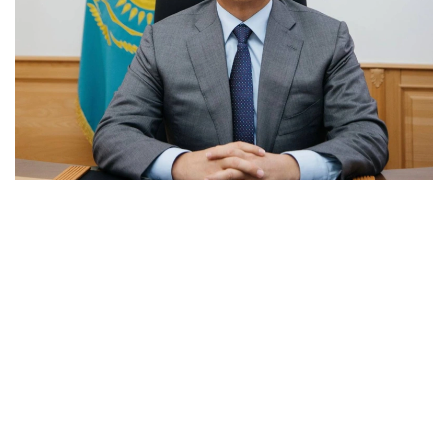
Фото: КазМунайГаз
Он сменил на этом посту Куаныша Бишимова.
Нового генерального директора коллективу
предприятия представил заместитель
председателя правления АО НК «КазМунайГаз»
Асет Магауов.
Муратжан Мусайбеков занимал различные
должности в системе АО НК «КазМунайГаз».