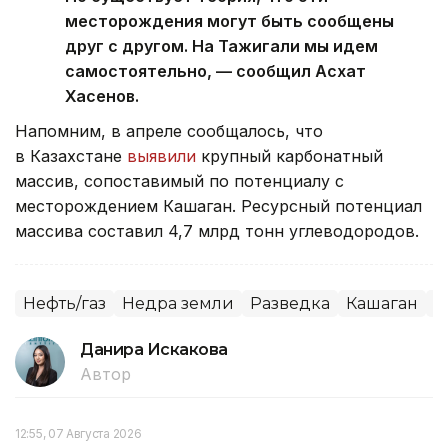
месторождения могут быть сообщены
друг с другом. На Тажигали мы идем
самостоятельно, — сообщил Асхат
Хасенов.
Напомним, в апреле сообщалось, что
в Казахстане
выявили
крупный карбонатный
массив, сопоставимый по потенциалу с
месторождением Кашаган. Ресурсный потенциал
массива составил 4,7 млрд тонн углеводородов.
Нефть/газ
Недра земли
Разведка
Кашаган
К
Данира Искакова
Автор
12:55, 07 Августа 2026