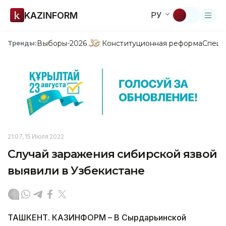
KAZINFORM
РУ
Выборы-2026
Конституционная реформа
Спецп
Тренды:
21:07, 15 Июля 2022
Случай заражения сибирской язвой
выявили в Узбекистане
ТАШКЕНТ. КАЗИНФОРМ – В Сырдарьинской