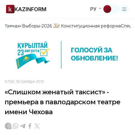
KAZINFORM
РУ
Выборы-2026
Конституционная реформа
Спецп
Тренды:
07:55, 18 Октября 2010
«Слишком женатый таксист» -
премьера в павлодарском театре
имени Чехова