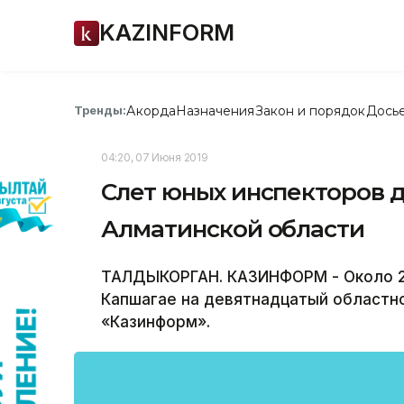
KAZINFORM
Акорда
Назначения
Закон и порядок
Дось
Тренды:
04:20, 07 Июня 2019
Слет юных инспекторов 
Алматинской области
ТАЛДЫКОРГАН. КАЗИНФОРМ - Около 2
Капшагае на девятнадцатый областн
«Казинформ».