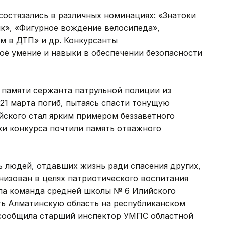
состязались в различных номинациях: «Знатоки
к», «Фигурное вождение велосипеда»,
м в ДТП» и др. Конкурсанты
ё умение и навыки в обеспечении безопасности
 памяти сержанта патрульной полиции из
21 марта погиб, пытаясь спасти тонущую
йского стал ярким примером беззаветного
ки конкурса почтили память отважного
ть людей, отдавших жизнь ради спасения других,
анизован в целях патриотического воспитания
ла команда средней школы № 6 Илийского
ять Алматинскую область на республиканском
- сообщила старший инспектор УМПС областной