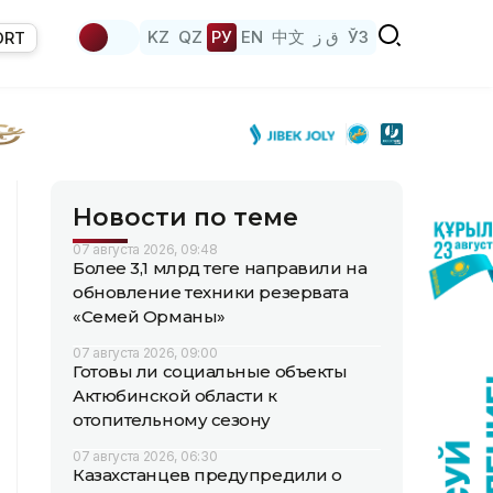
KZ
QZ
РУ
EN
中文
ق ز
ЎЗ
ORT
Новости по теме
07 августа 2026, 09:48
Более 3,1 млрд теңге направили на
обновление техники резервата
«Семей Орманы»
07 августа 2026, 09:00
Готовы ли социальные объекты
Актюбинской области к
отопительному сезону
07 августа 2026, 06:30
Казахстанцев предупредили о