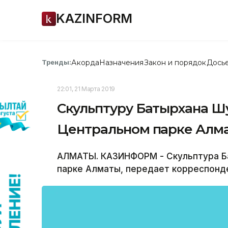
KAZINFORM
Акорда
Назначения
Закон и порядок
Дось
Тренды:
22:01, 21 Марта 2019
Скульптуру Батырхана Шу
Центральном парке Алм
АЛМАТЫ. КАЗИНФОРМ - Скульптура Б
парке Алматы, передает корреспонд