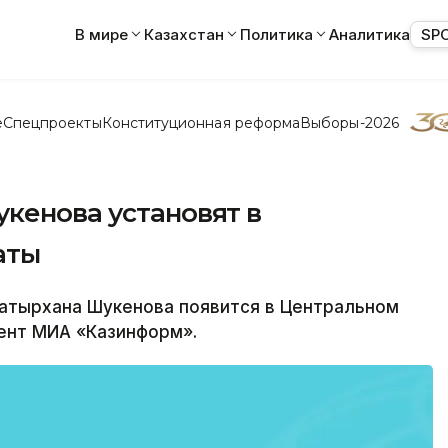
В мире
Казахстан
Политика
Аналитика
SP
е
Спецпроекты
Конституционная реформа
Выборы-2026
кенова установят в
аты
атырхана Шукенова появится в Центральном
ент МИА «Казинформ».