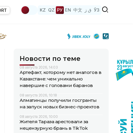
KZ
QZ
РУ
EN
中文
ق ز
ЎЗ
ORT
Новости по теме
08 августа 2026, 14:03
Артефакт, которому нет аналогов в
Казахстане: чем уникально
навершие с головами баранов
08 августа 2026, 10:18
Алматинцы получили госгранты
на запуск новых бизнес-проектов
08 августа 2026, 10:00
Жителя Тараза арестовали за
нецензурную брань в TikTok