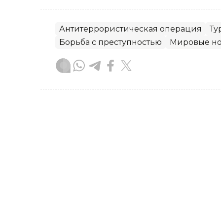
Антитеррористическая операция
Ту
Борьба с преступностью
Мировые но
Акжигит Чукубаев
Автор
10:42, 07 Августа 2026
За «легкий заработок» ч
Костанайской области