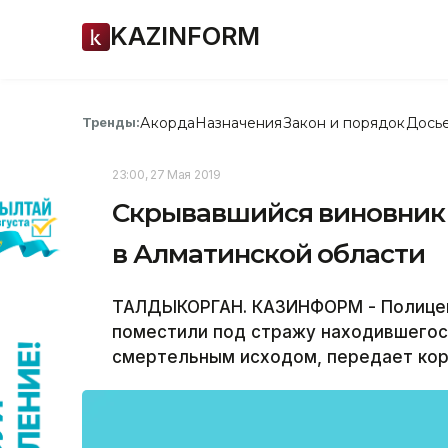
KAZINFORM
Акорда
Назначения
Закон и порядок
Дось
Тренды:
23:00, 27 Мая 2019
Скрывавшийся виновник
в Алматинской области
ТАЛДЫКОРГАН. КАЗИНФОРМ - Полицей
поместили под стражу находившегося
смертельным исходом, передает ко