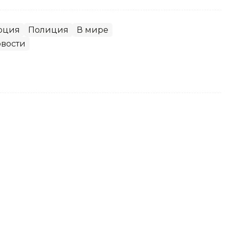
рция
Полиция
В мире
вости
ерез Telegram осудили жителя