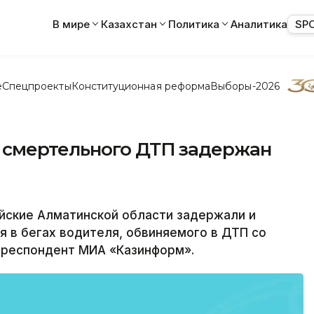
В мире
Казахстан
Политика
Аналитика
SP
е
Спецпроекты
Конституционная реформа
Выборы-2026
 смертельного ДТП задержан
ские Алматинской области задержали и
 в бегах водителя, обвиняемого в ДТП со
рреспондент МИА «Казинформ».