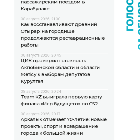
пассажирским поездом в
Карабулаке
08 августа 2026, 21:00
Как восстанавливают древний
Отырар: на городище
продолжаются реставрационные
работы
08 августа 2026, 20:45
ЦИК проверил готовность
Актюбинской области и области
Жетісу к выборам депутатов
Курултая
08 августа 2026, 20:24
Team KZ выиграла первую карту
финала «Игр будущего» по CS2
08 августа 2026, 20:17
Аркалык отмечает 70-летие: новые
проекты, спорт и возвращение
города к большой жизни