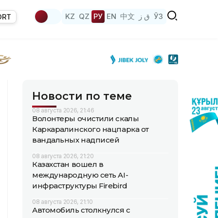
KZ
QZ
РУ
EN
中文
ق ز
ЎЗ
ORT
Новости по теме
08 августа 2026, 21:46
Волонтеры очистили скалы
Каркаралинского нацпарка от
вандальных надписей
08 августа 2026, 21:20
Казахстан вошел в
международную сеть AI-
инфраструктуры Firebird
08 августа 2026, 21:10
Автомобиль столкнулся с