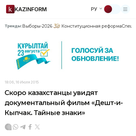
KAZINFORM
РУ
Выборы-2026
Конституционная реформа
Спецп
Тренды:
18:06, 16 Июля 2015
Скоро казахстанцы увидят
документальный фильм «Дешт-и-
Кыпчак. Тайные знаки»