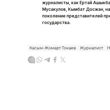
журналисты, как Ертай Ашыкба
Мусакулов, Кымбат Досжан, н
поколение представителей пр
государства.
Касым-Жомарт Токаев
Журналист
Н
Гульжан Тасмаганбетова
Автор
18:11, 22 Июня 2026