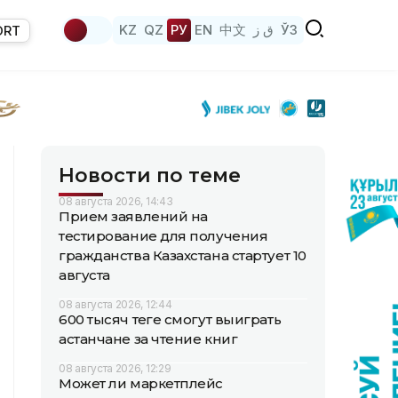
KZ
QZ
РУ
EN
中文
ق ز
ЎЗ
ORT
Новости по теме
08 августа 2026, 14:43
Прием заявлений на
тестирование для получения
гражданства Казахстана стартует 10
августа
08 августа 2026, 12:44
600 тысяч теңге смогут выиграть
астанчане за чтение книг
08 августа 2026, 12:29
Может ли маркетплейс