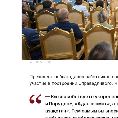
Фото: Акорда
Президент поблагодарил работников ср
участие в построении Справедливого, Ч
— Вы способствуете укоренен
и Порядок», «Адал азамат», а
Қазақстан». Тем самым вы вно
в обновление образа жизни и с