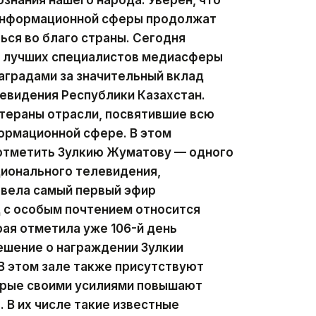
 информационной сферы продолжат
ься во благо страны. Сегодня
ии лучших специалистов медиасферы
аградами за значительный вклад
левидения Республики Казахстан.
тераны отрасли, посвятившие всю
ормационной сфере. В этом
 отметить Зулкию Жуматову — одного
ционального телевидения,
 вела самый первый эфир
д с особым почтением относится
рая отметила уже 106-й день
ешение о награждении Зулкии
В этом зале также присутствуют
орые своими усилиями повышают
 В их числе такие известные