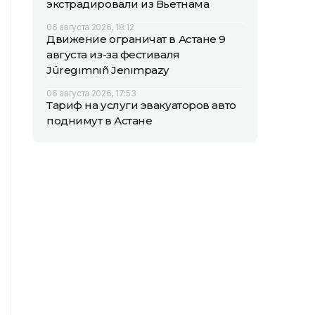
экстрадировали из Вьетнама
06 августа 2026, 18:12
Движение ограничат в Астане 9
августа из-за фестиваля
Jüregımnıñ Jenımpazy
06 августа 2026, 17:53
Тариф на услуги эвакуаторов авто
поднимут в Астане