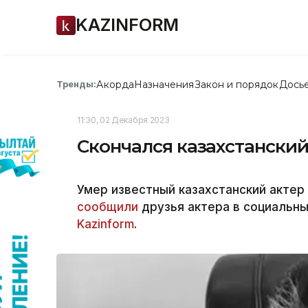
KAZINFORM
Акорда
Назначения
Закон и порядок
Дось
Тренды:
11:30, 02 Декабря 2023
Скончался казахстански
Умер известный казахстанский актер
сообщили
друзья актера в социальны
Kazinform
.