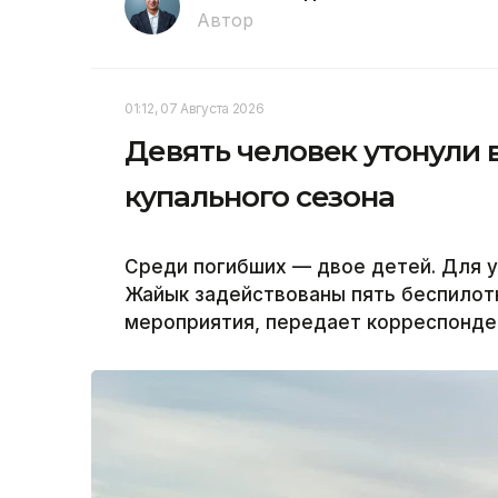
Автор
01:12, 07 Августа 2026
Девять человек утонули 
купального сезона
Среди погибших — двое детей. Для у
Жайык задействованы пять беспилот
мероприятия, передает корреспонден