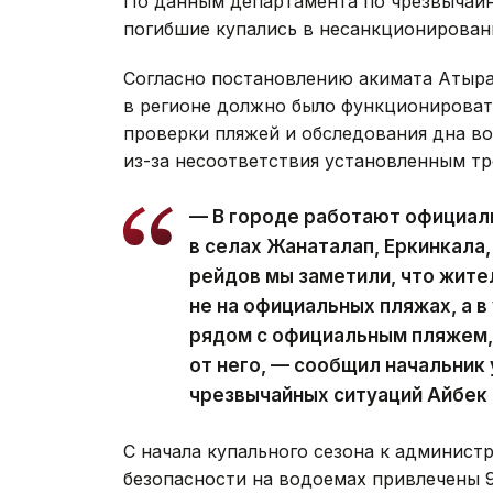
По данным департамента по чрезвычайн
погибшие купались в несанкционирован
Согласно постановлению акимата Атырау
в регионе должно было функционироват
проверки пляжей и обследования дна во
из-за несоответствия установленным тр
— В городе работают официал
в селах Жанаталап, Еркинкала
рейдов мы заметили, что жит
не на официальных пляжах, а 
рядом с официальным пляжем, 
от него, — сообщил начальник
чрезвычайных ситуаций Айбек 
С начала купального сезона к админист
безопасности на водоемах привлечены 9