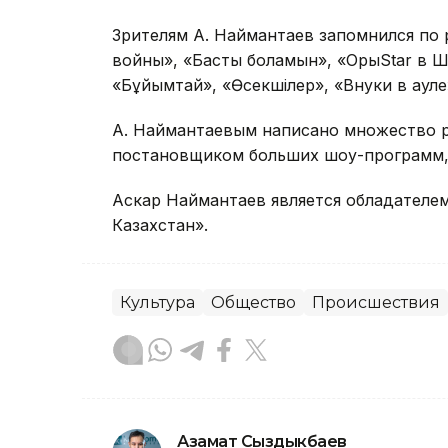
Зрителям А. Наймантаев запомнился по
войны», «Бастық боламын», «ОрыStar в Ш
«Бұйымтай», «Өсекшілер», «Внуки в ауле
А. Наймантаевым написано множество р
постановщиком больших шоу-программ, 
Аскар Наймантаев является обладателе
Казахстан».
Культура
Общество
Происшествия
Азамат Сыздыкбаев