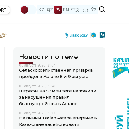
KZ
QZ
РУ
EN
中文
ق ز
ЎЗ
ORT
Новости по теме
06 августа 2026, 21:04
Сельскохозяйственная ярмарка
пройдет в Астане 8 и 9 августа
06 августа 2026, 20:48
Штрафы на 57 млн теңге наложили
за нарушения правил
благоустройства в Астане
06 августа 2026, 20:35
На линии Tarlan Astana впервые в
Казахстане задействовали