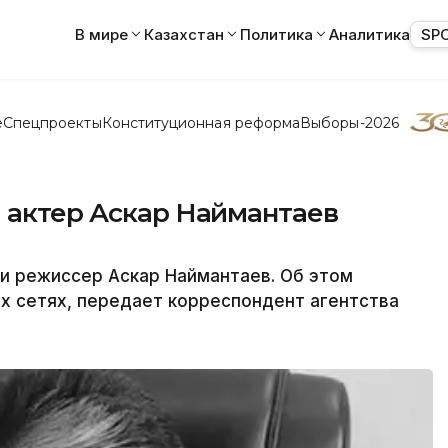
В мире
Казахстан
Политика
Аналитика
SP
е
Спецпроекты
Конституционная реформа
Выборы-2026
й актер Аскар Наймантаев
 и режиссер Аскар Наймантаев. Об этом
х сетях, передает корреспондент агентства