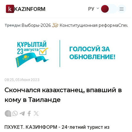
KAZINFORM
РУ
Выборы-2026
Конституционная реформа
Спецп
Тренды:
08:25, 05 Июня 2023
Скончался казахстанец, впавший в
кому в Таиланде
ПХУКЕТ. КАЗИНФОРМ - 24-летний турист из