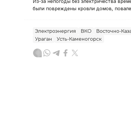
Из-за непогоды без электричества вре
были повреждены кровли домов, повале
Электроэнергия
ВКО
Восточно-Каза
Ураган
Усть-Каменогорск
Руслан Мухамедьяров
Автор
08:30, 06 Августа 2026
Ребенок пострадал во вр