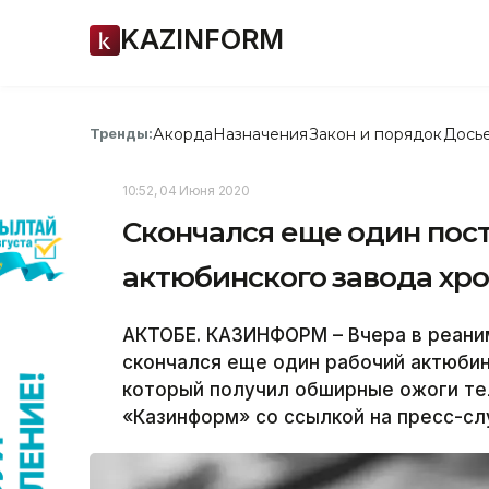
KAZINFORM
Акорда
Назначения
Закон и порядок
Дось
Тренды:
10:52, 04 Июня 2020
Скончался еще один пос
актюбинского завода хр
АКТОБЕ. КАЗИНФОРМ – Вчера в реани
скончался еще один рабочий актюби
который получил обширные ожоги те
«Казинформ» со ссылкой на пресс-сл