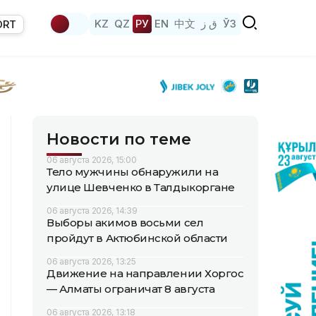
KZ
QZ
РУ
EN
中文
ق ز
ЎЗ
ORT
Новости по теме
06 августа 2026, 15:00
Тело мужчины обнаружили на
улице Шевченко в Талдыкоргане
06 августа 2026, 14:39
Выборы акимов восьми сел
пройдут в Актюбинской области
06 августа 2026, 13:25
Движение на направлении Хоргос
— Алматы ограничат 8 августа
06 августа 2026, 13:18