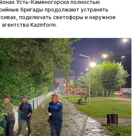
йонах Усть-Каменогорска полностью
варийные бригады продолжают устранять
ссивах, подключать светофоры и наружное
агентства Kazinform.