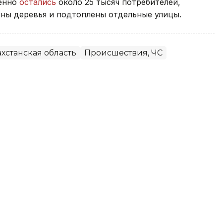
менно
остались
около 25 тысяч потребителей,
ны деревья и подтоплены отдельные улицы.
хстанская область
Происшествия, ЧС
емя рыбалки на пляже в