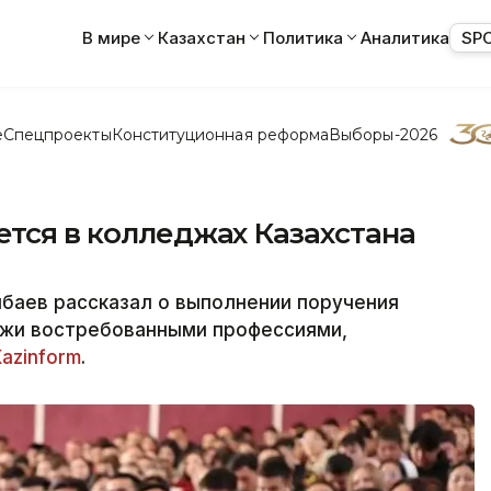
В мире
Казахстан
Политика
Аналитика
SP
е
Спецпроекты
Конституционная реформа
Выборы-2026
ется в колледжах Казахстана
баев рассказал о выполнении поручения
ежи востребованными профессиями,
Kazinform
.