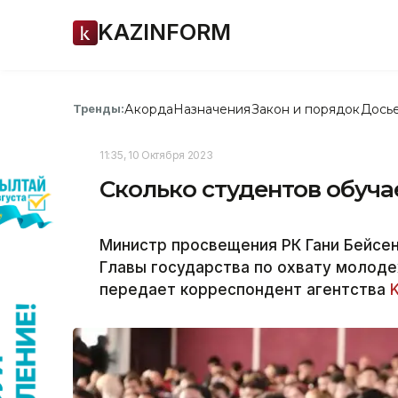
KAZINFORM
Акорда
Назначения
Закон и порядок
Дось
Тренды:
11:35, 10 Октября 2023
Сколько студентов обуча
Министр просвещения РК Гани Бейсен
Главы государства по охвату молод
передает корреспондент агентства