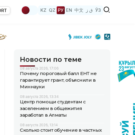
KZ
QZ
РУ
EN
中文
ق ز
ЎЗ
ORT
Новости по теме
08 августа 2026, 17:06
Почему пороговый балл ЕНТ не
гарантирует грант, объяснили в
Миннауки
08 августа 2026, 13:34
Центр помощи студентам с
заселением в общежития
заработал в Алматы
08 августа 2026, 13:14
Сколько стоит обучение в частных