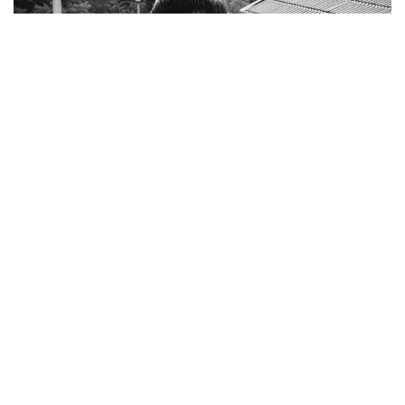
Фото: Threads/kaairatovnnna
Ахмет Дукенбай, по предварительным данным,
был застрелен примерно в три часа ночи 1 августа
на улице Пушкина в селе Луговое. По словам
сестры погибшего, стрельба началась около
половины третьего ночи. Один за другим
прозвучали четыре или пять выстрелов.
Примерно через час к дому приехали