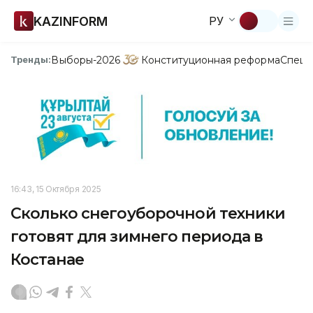
KAZINFORM
РУ
Выборы-2026
Конституционная реформа
Спецп
Тренды:
16:43, 15 Октября 2025
Сколько снегоуборочной техники
готовят для зимнего периода в
Костанае