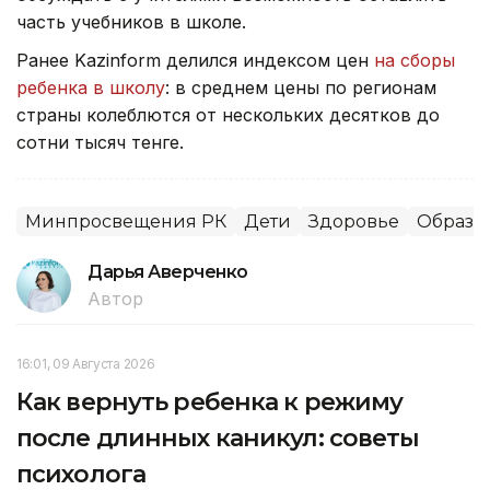
часть учебников в школе.
Ранее Kazinform делился индексом цен
на сборы
ребенка в школу
: в среднем цены по регионам
страны колеблются от нескольких десятков до
сотни тысяч тенге.
Минпросвещения РК
Дети
Здоровье
Образо
Дарья Аверченко
Автор
16:01, 09 Августа 2026
Как вернуть ребенка к режиму
после длинных каникул: советы
психолога