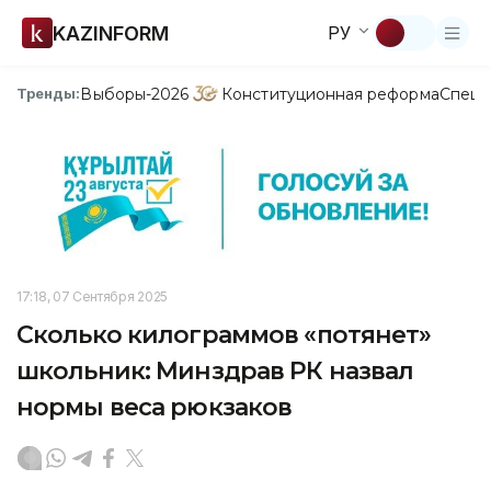
KAZINFORM
РУ
Выборы-2026
Конституционная реформа
Спецп
Тренды:
17:18, 07 Сентября 2025
Сколько килограммов «потянет»
школьник: Минздрав РК назвал
нормы веса рюкзаков