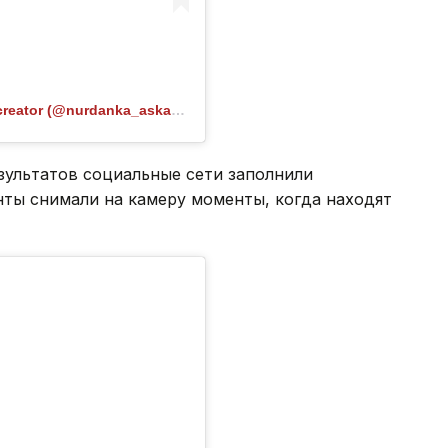
Публикация от SMM / Рилс / Шымкент / UGS creator (@nurdanka_askarkyzy)
зультатов социальные сети заполнили
ты снимали на камеру моменты, когда находят