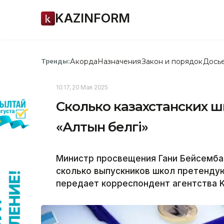
KAZINFORM
Акорда
Назначения
Закон и порядок
Дось
Тренды:
10:17, 20 Мая 2025
Сколько казахстанских 
«Алтын белгі»
Министр просвещения Гани Бейсембае
сколько выпускников школ претендуют
передает корреспондент агентства K