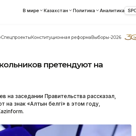
В мире
Казахстан
Политика
Аналитика
SP
е
Спецпроекты
Конституционная реформа
Выборы-2026
школьников претендуют на
в на заседании Правительства рассказал,
 на знак «Алтын белгі» в этом году,
azinform.