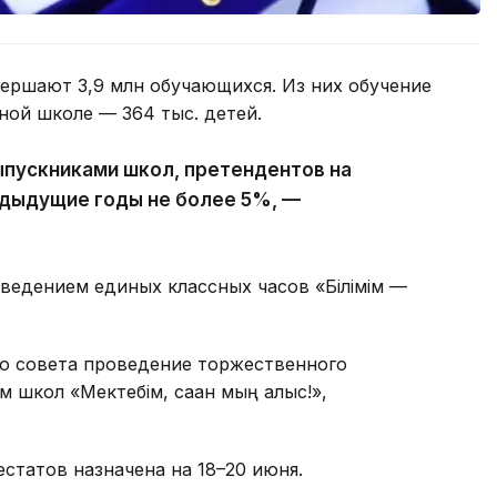
вершают 3,9 млн обучающихся. Из них обучение
вной школе — 364 тыс. детей.
ыпускниками школ, претендентов на
редыдущие годы не более 5%, —
ведением единых классных часов «Білімім —
го совета проведение торжественного
школ «Мектебім, саған мың алғыс!»,
статов назначена на 18–20 июня.