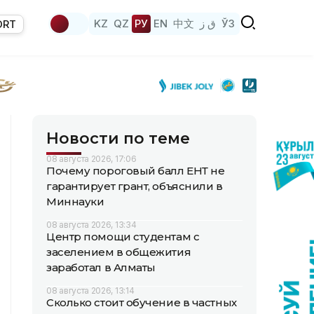
KZ
QZ
РУ
EN
中文
ق ز
ЎЗ
ORT
Новости по теме
08 августа 2026, 17:06
Почему пороговый балл ЕНТ не
гарантирует грант, объяснили в
Миннауки
08 августа 2026, 13:34
Центр помощи студентам с
заселением в общежития
заработал в Алматы
08 августа 2026, 13:14
Сколько стоит обучение в частных