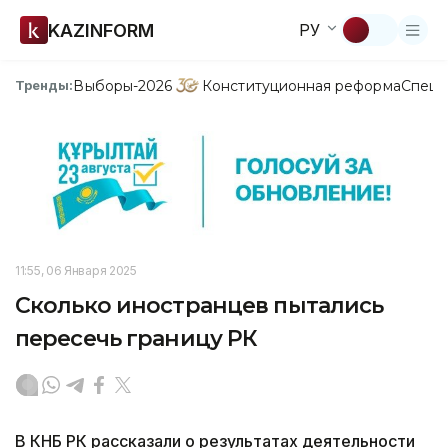
KAZINFORM
РУ
Выборы-2026
Конституционная реформа
Спецп
Тренды:
11:55, 06 Января 2025
Сколько иностранцев пытались
пересечь границу РК
В КНБ РК рассказали о результатах деятельности