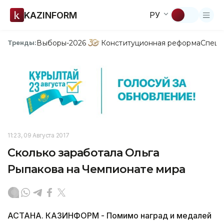
KAZINFORM
РУ
Выборы-2026
Конституционная реформа
Спецп
Тренды:
11:23, 09 Августа 2017
Сколько заработала Ольга
Рыпакова на Чемпионате мира
АСТАНА. КАЗИНФОРМ - Помимо наград и медалей