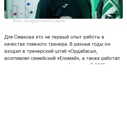
Фото: instagram.com/fc_atyrau
Для Смакова это не первый опыт работы в
качестве главного тренера. В разные годы он
входил в тренерский штаб «Ордабасы»,
возглавлял семейский «Елимай», а также работал
техническим директором «Астаны». В 2025 году
специалист руководил «Жетысу».
Под руководством Смакова «Елимай» добился
повышения в Премьер-лигу. После этого
специалист продолжил работу в «Астане» на
должности технического директора, а затем
возглавил «Жетысу».
Самат Смаков хорошо известен казахстанским