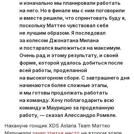
и изначально мы планировали работать
на него. Но в финале мы с ним поговорили
и вместе решили, что спринтовать буду я,
поскольку Маттео чувствовал себя
не лучшим образом. Я последовал
за колесом Джонатана Милана
и постарался выложиться на максимум.
Очень рад и этому результату, и своей
форме, которой удалось добиться после
всей работы, проделанной
на высокогорном сборе. С завтрашнего дня
начинаются более сложные этапы,
и мы готовы продолжать работать
на команду. Хочу поблагодарить всю
команду и Маурицио за проделанную
работу, — сказал Алессандро Ромеле.
Накануне гонщик XDS Astana Team Маттео
Малучелли
занял третье место
на втором этапе