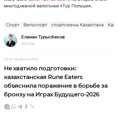
многодневной велогонки «Тур Польши».
Спорт
Велоспорт
спортсмены Казахстана
Каза
Еламан Турысбеков
Автор
20:26, 05 Августа 2026
Не хватило подготовки:
казахстанская Rune Eaters
объяснила поражение в борьбе за
бронзу на Играх Будущего-2026