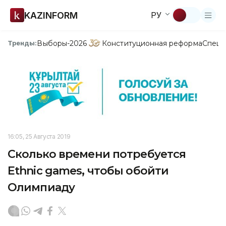
KAZINFORM
РУ
Выборы-2026
Конституционная реформа
Спецп
Тренды:
16:05, 25 Августа 2019
Сколько времени потребуется
Ethnic games, чтобы обойти
Олимпиаду