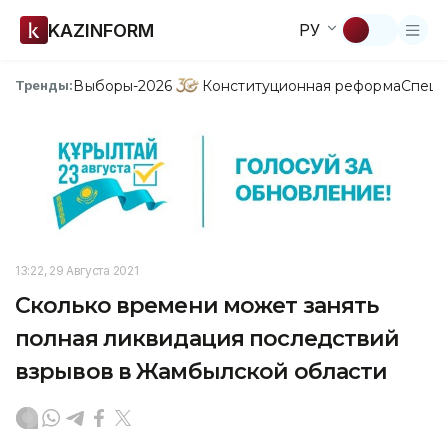
KAZINFORM
РУ
Выборы-2026
Конституционная реформа
Спецп
Тренды:
13:22, 29 Августа 2021
Сколько времени может занять
полная ликвидация последствий
взрывов в Жамбылской области