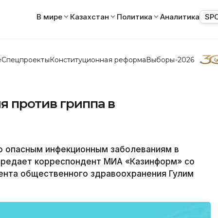
В мире
Казахстан
Политика
Аналитика
SP
е
Спецпроекты
Конституционная реформа
Выборы-2026
я против гриппа в
о опасным инфекционным заболеваниям в
передает корреспондент МИА «Казинформ» со
ента общественного здравоохранения Гулим