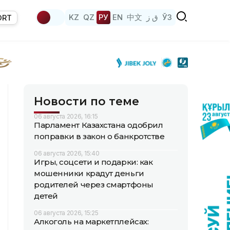
KZ
QZ
РУ
EN
中文
ق ز
ЎЗ
ORT
Новости по теме
06 августа 2026, 16:15
Парламент Казахстана одобрил
поправки в закон о банкротстве
06 августа 2026, 15:40
Игры, соцсети и подарки: как
мошенники крадут деньги
родителей через смартфоны
детей
06 августа 2026, 15:25
Алкоголь на маркетплейсах: