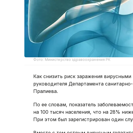
Фото: Министерство здравоохранения РК
Как снизить риск заражения вирусными 
руководителя Департамента санитарно-
Пралиева.
По ее словам, показатель заболеваемос
на 100 тысяч населения, что на 28% ниж
При этом был зарегистрирован один случ
Вместе с тем острым вирусным гепатито