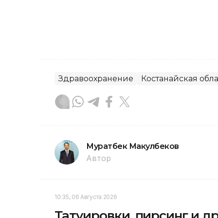
Здравоохранение
Костанайская обла
Муратбек Макулбеков
Автор
10:35, 06 Августа 2026
Татуировки, пирсинг и др