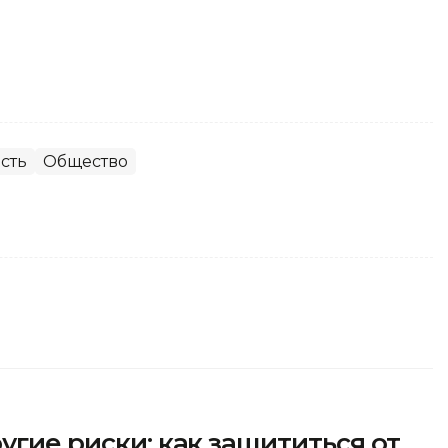
сть
Общество
угие риски: как защититься от