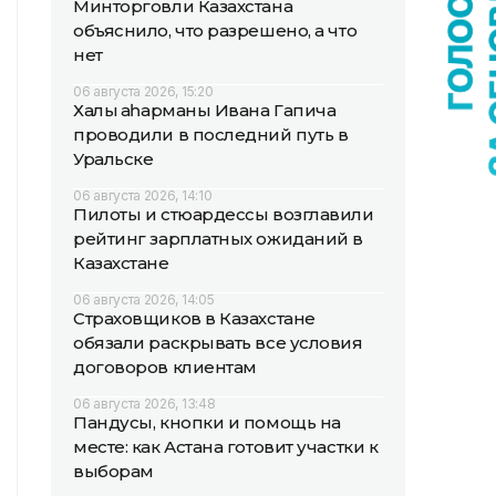
Минторговли Казахстана
объяснило, что разрешено, а что
нет
06 августа 2026, 15:20
Халық қаһарманы Ивана Гапича
проводили в последний путь в
Уральске
06 августа 2026, 14:10
Пилоты и стюардессы возглавили
рейтинг зарплатных ожиданий в
Казахстане
06 августа 2026, 14:05
Страховщиков в Казахстане
обязали раскрывать все условия
договоров клиентам
06 августа 2026, 13:48
Пандусы, кнопки и помощь на
месте: как Астана готовит участки к
выборам