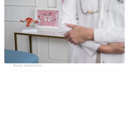
Фото: Kazinform
Рак шейки матки вызывает одна из самых
распространенных инфекций - вирус папилломы
человека, который бывает более 200 типов. Самые
высоко онкогенные 14 выявляются в более 95%
случаев диагностирования болезни. Об этом
сообщила врач акушер-гинеколог, профессор,
директор ГКП на ПХВ «Городская поликлиника