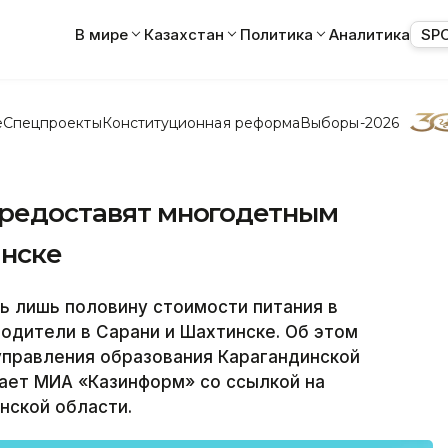
В мире
Казахстан
Политика
Аналитика
SP
е
Спецпроекты
Конституционная реформа
Выборы-2026
 предоставят многодетным
инске
 лишь половину стоимости питания в
одители в Сарани и Шахтинске. Об этом
управления образования Карагандинской
ает МИА «Казинформ» со ссылкой на
нской области.