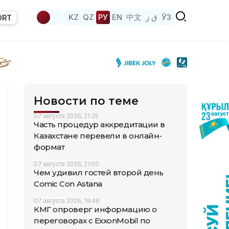
KZ
QZ
РУ
EN
中文
ق ز
ЎЗ
ORT
Новости по теме
07 августа 2026, 21:35
Часть процедур аккредитации в
Казахстане перевели в онлайн-
формат
07 августа 2026, 21:00
Чем удивил гостей второй день
Comic Con Astana
07 августа 2026, 19:48
КМГ опроверг информацию о
переговорах с ExxonMobil по