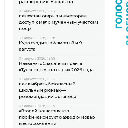
расширению Кашагана
07 августа 2026, 19:37
Казахстан открыл инвесторам
доступ к малоизученным участкам
недр
07 августа 2026, 19:26
Куда сходить в Алматы 8 и 9
августа
07 августа 2026, 18:58
Названы обладатели гранта
«Тәуелсіздік ұрпақтары» 2026 года
07 августа 2026, 18:39
Как выбрать безопасный
школьный рюкзак —
рекомендации ортопеда
07 августа 2026, 18:16
«Второй Кашаган»: кто
профинансирует разведку новых
месторождений