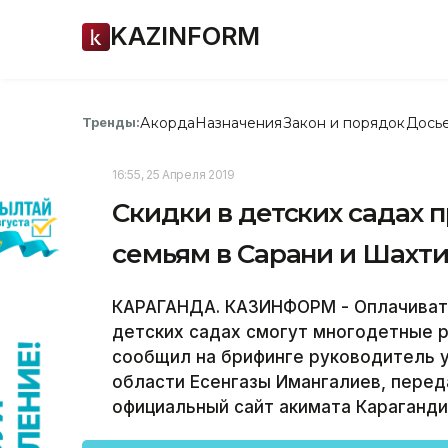
KAZINFORM
Акорда
Назначения
Закон и порядок
Дось
Тренды:
16:55, 25 Апреля 2019
Скидки в детских садах
семьям в Сарани и Шахт
КАРАГАНДА. КАЗИНФОРМ - Оплачивать
детских садах смогут многодетные р
сообщил на брифинге руководитель 
области Есенгазы Имангалиев, перед
официальный сайт акимата Караганди