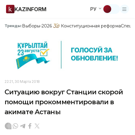
KAZINFORM
РУ
Выборы-2026
Конституционная реформа
Спецп
Тренды:
22:21, 30 Марта 2018
Ситуацию вокруг Станции скорой
помощи прокомментировали в
акимате Астаны