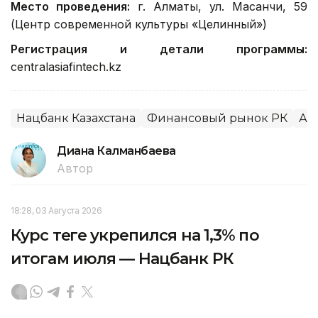
Место проведения:
г. Алматы, ул. Масанчи, 59
(Центр современной культуры «Целинный»)
Регистрация и детали программы:
centralasiafintech.kz
Нацбанк Казахстана
Финансовый рынок РК
Ал
Диана Калманбаева
Автор
18:28, 03 Августа 2026
Курс теңге укрепился на 1,3% по
итогам июля — Нацбанк РК