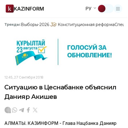
KAZINFORM
РУ
Выборы-2026
Конституционная реформа
Спецп
Тренды:
12:45, 27 Сентября 2018
Ситуацию в Цеснабанке объяснил
Данияр Акишев
АЛМАТЫ. КАЗИНФОРМ - Глава Нацбанка Данияр