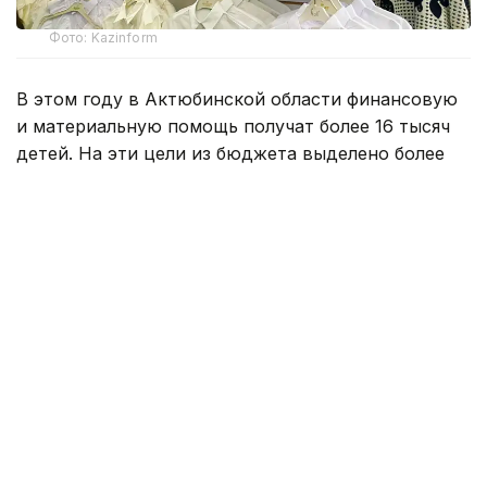
Фото: Kazinform
В этом году в Актюбинской области финансовую
и материальную помощь получат более 16 тысяч
детей. На эти цели из бюджета выделено более
800 млн тенге. Помощь в подготовке к школе
окажут учащимся села Карауылкельды, где
объявлен режим чрезвычайной ситуации.
— Единовременная помощь также будет
оказана детям из семей, имущество
которых пострадало в результате
стихийного бедствия. Всего
насчитывается 110 семей. В этих семьях
воспитываются 202 ребенка. Из них 96
детей относятся к категории, имеющей
право на получение социальной помощи.