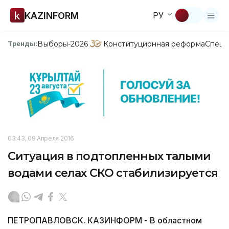
KAZINFORM
РУ
Выборы-2026
Конституционная реформа
Спецп
Тренды:
03:43, 09 Апреля 2016
Ситуация в подтопленных талыми
водами селах СКО стабилизируется
ПЕТРОПАВЛОВСК. КАЗИНФОРМ - В областном