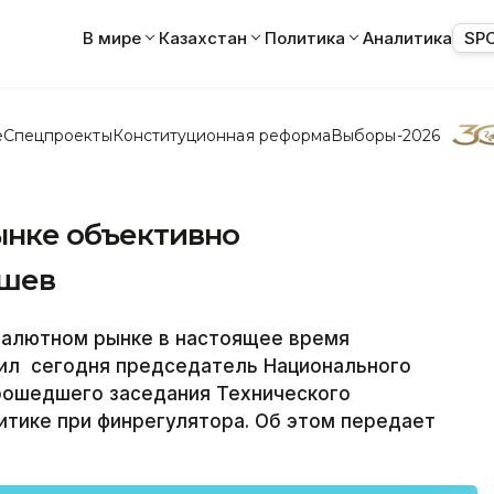
В мире
Казахстан
Политика
Аналитика
SP
е
Спецпроекты
Конституционная реформа
Выборы-2026
ынке объективно
ишев
валютном рынке в настоящее время
вил сегодня председатель Национального
прошедшего заседания Технического
тике при финрегулятора. Об этом передает