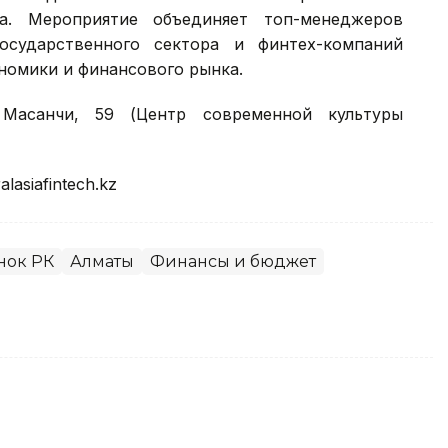
S) — одно из главных событий финансового
на. Мероприятие объединяет топ-менеджеров
осударственного сектора и финтех-компаний
номики и финансового рынка.
Масанчи, 59 (Центр современной культуры
alasiafintech.kz
нок РК
Алматы
Финансы и бюджет