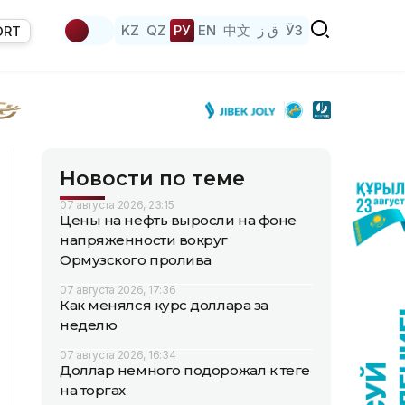
KZ
QZ
РУ
EN
中文
ق ز
ЎЗ
ORT
Новости по теме
07 августа 2026, 23:15
Цены на нефть выросли на фоне
напряженности вокруг
Ормузского пролива
07 августа 2026, 17:36
Как менялся курс доллара за
неделю
07 августа 2026, 16:34
Доллар немного подорожал к теңге
на торгах