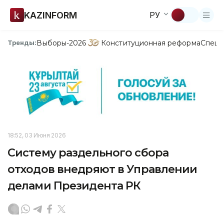
KAZINFORM
РУ
Выборы-2026
Конституционная реформа
Спецп
Тренды:
18:52, 03 Июня 2026
Систему раздельного сбора
отходов внедряют в Управлении
делами Президента РК