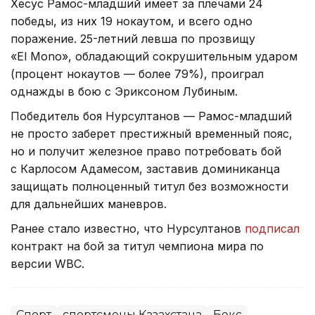
Хесус Рамос-младший имеет за плечами 24
победы, из них 19 нокаутом, и всего одно
поражение. 25-летний левша по прозвищу
«El Mono», обладающий сокрушительным ударом
(процент нокаутов — более 79%), проиграл
однажды в бою с Эриксоном Лубиным.
Победитель боя Нурсултанов — Рамос-младший
не просто заберет престижный временный пояс,
но и получит железное право потребовать бой
с Карлосом Адамесом, заставив доминиканца
защищать полноценный титул без возможности
для дальнейших маневров.
Ранее стало известно, что Нурсултанов
подписал
контракт на бой за титул чемпиона мира по
версии WBC.
Спорт
спортсмены Казахстана
Бокс