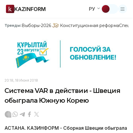
KAZINFORM
РУ
Выборы-2026
Конституционная реформа
Спецп
Тренды:
20:18, 18 Июня 2018
Система VAR в действии - Швеция
обыграла Южную Корею
АСТАНА. КАЗИНФОРМ - Сборная Швеции обыграла