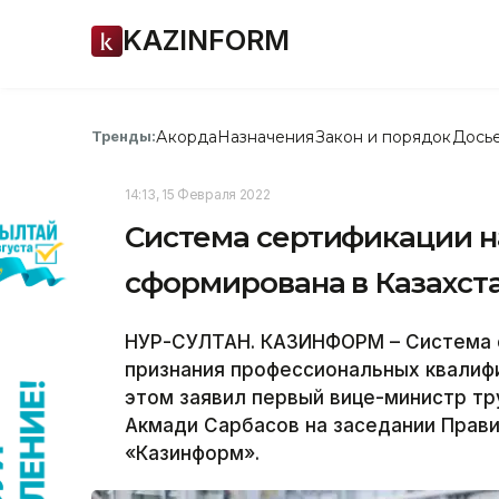
KAZINFORM
Акорда
Назначения
Закон и порядок
Дось
Тренды:
14:13, 15 Февраля 2022
Система сертификации н
сформирована в Казахст
НУР-СУЛТАН. КАЗИНФОРМ – Система с
признания профессиональных квалифи
этом заявил первый вице-министр тр
Акмади Сарбасов на заседании Прав
«Казинформ».