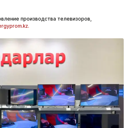
овление производства телевизоров,
ergyprom.kz.