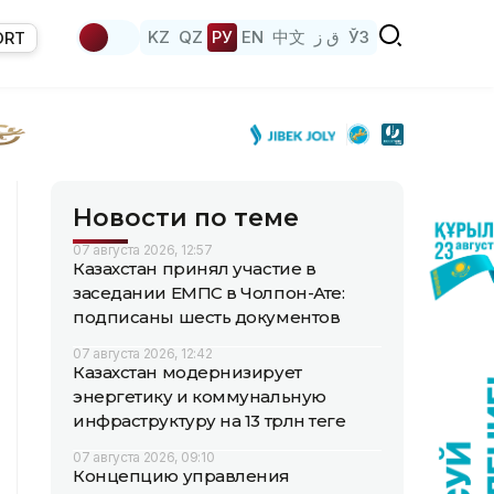
KZ
QZ
РУ
EN
中文
ق ز
ЎЗ
ORT
Новости по теме
07 августа 2026, 12:57
Казахстан принял участие в
заседании ЕМПС в Чолпон-Ате:
подписаны шесть документов
07 августа 2026, 12:42
Казахстан модернизирует
энергетику и коммунальную
инфраструктуру на 13 трлн теңге
07 августа 2026, 09:10
Концепцию управления