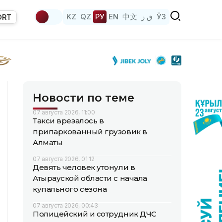
KZ
QZ
РУ
EN
中文
ق ز
ЎЗ
ORT
Новости по теме
07 августа 2026, 11:00
Такси врезалось в
припаркованный грузовик в
Алматы
07 августа 2026, 01:12
Девять человек утонули в
Атырауской области с начала
купального сезона
07 августа 2026, 00:43
Полицейский и сотрудник ДЧС