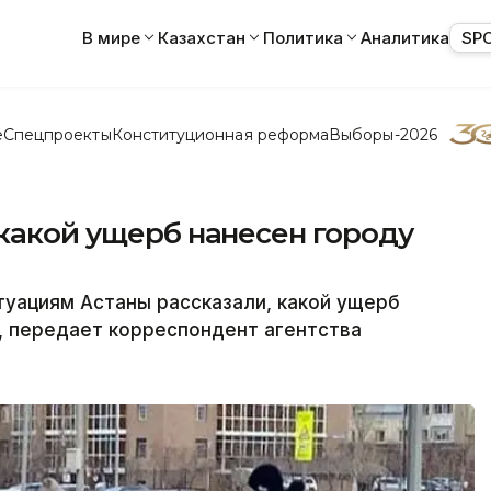
В мире
Казахстан
Политика
Аналитика
SP
е
Спецпроекты
Конституционная реформа
Выборы-2026
 какой ущерб нанесен городу
уациям Астаны рассказали, какой ущерб
а, передает корреспондент агентства