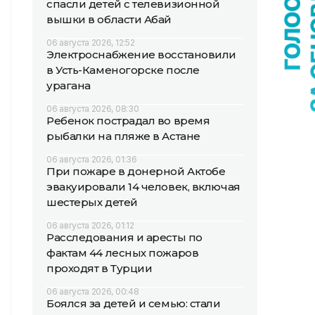
спасли детей с телевизионной
вышки в области Абай
06 августа 2026, 12:52
Электроснабжение восстановили
в Усть-Каменогорске после
урагана
06 августа 2026, 08:30
Ребенок пострадал во время
рыбалки на пляже в Астане
06 августа 2026, 01:36
При пожаре в донерной Актобе
эвакуировали 14 человек, включая
шестерых детей
06 августа 2026, 01:12
Расследования и аресты по
фактам 44 лесных пожаров
проходят в Турции
06 августа 2026, 00:48
Боялся за детей и семью: стали