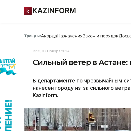
KAZINFORM
Акорда
Назначения
Закон и порядок
Дось
Тренды:
15:15, 07 Ноября 2024
Сильный ветер в Астане:
В департаменте по чрезвычайным сит
нанесен городу из-за сильного ветр
Kazinform.